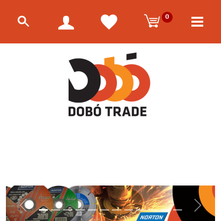
0
Előző
Követk