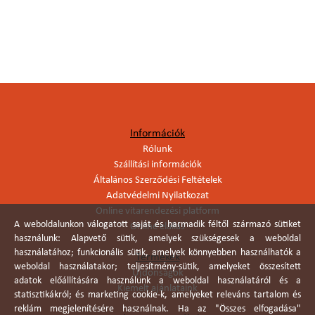
Információk
Rólunk
Szállítási információk
Általános Szerződési Feltételek
Adatvédelmi Nyilatkozat
Online vitarendezési platform
A weboldalunkon válogatott saját és harmadik féltől származó sütiket
Online elállás
használunk: Alapvető sütik, amelyek szükségesek a weboldal
használatához; funkcionális sütik, amelyek könnyebben használhatók a
Termékek
weboldal használatakor; teljesítmény-sütik, amelyeket összesített
Újdonságok
adatok előállítására használunk a weboldal használatáról és a
Kiemelt ajánlataink
statisztikákról; és marketing cookie-k, amelyeket releváns tartalom és
reklám megjelenítésére használnak. Ha az "Összes elfogadása"