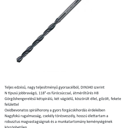
Teljes edzésű, nagy teljesítményű gyorsacélból, DIN340 szerint
N típusú jobbravágó, 118°-os fúrócsúccsal, átmérőtűrés H8
Görgőshengerelésű kétspirálú, két vágóélű, köszörült éllel, gőzölt, fekete
felülettel
Oxidbevonatos spirálhorony a gyors forgácskihordás érdekében
Nagyfokú rugalmasság, csekély törésveszély, hosszú élettartam a
robusztus magvastagságnak és a munkatartomány keménységének
köszönhetően