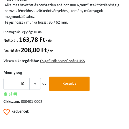
2
Alkalmas ötvözött és ötvözetlen acélhoz 800 N/mm
szakítószilárdságig,
nemvas fémekhez, szürkeöntvényekhez, kemény műanyagok
megmunkálásához
Teljes hossz / munka hossz: 95 / 62 mm.
Csomagolási egység:
10 db
163,78 Ft
Nettó ár:
/ db
208,00 Ft
Bruttó ár:
/ db
Vissza a kategóriába:
Csigafúrók hosszú szárú HSS
Mennyiség
-
+
db
Kosárba
🟢 🛒 🚚
Cikkszám:
030401-0002
Kedvencek