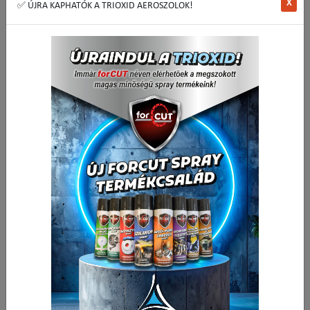
X
✅ ÚJRA KAPHATÓK A TRIOXID AEROSZOLOK!
Csigafúró 9 mm köszörült HSS-G BHC
Csomagolási egység:
10 db
🟢 🛒 🚚
740,16 Ft
Nettó ár:
/ db
940,00 Ft
Bruttó ár:
/ db
-
+
Kosárba
db
Részletek