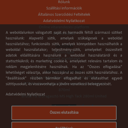
Rólunk
Szállítási információk
Általános Szerződési Feltételek
Adatvédelmi Nyilatkozat
Online vitarendezési platform
A weboldalunkon válogatott saját és harmadik féltől származó sütiket
Online elállás
használunk: Alapvető sütik, amelyek szükségesek a weboldal
használatához; funkcionális sütik, amelyek könnyebben használhatók a
Termékek
weboldal használatakor; teljesítmény-sütik, amelyeket összesített
Újdonságok
adatok előállítására használunk a weboldal használatáról és a
Kiemelt ajánlataink
statisztikákról; és marketing cookie-k, amelyeket releváns tartalom és
reklám megjelenítésére használnak. Ha az "Összes elfogadása"
Népszerű termékek
lehetőséget választja, akkor hozzájárul az összes sütik használatához. A
TYTAN vegyi dübel ragasztó EVI. 300ml
"Beállítások" részben bármikor elfogadhat és elutasíthat egyedi
TYTAN vékonyágyas falazó ragasztó pisztolyhab
sütitípusokat, és visszavonhatja a jövőre vonatkozó beleegyezését.
870ml
Adatvédelmi Nyilatkozat
Brutál Fix erőragasztó MS High Tack 280ml United
Összes elutasítása
Árukereső.hu