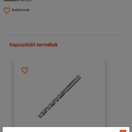
Cikkszám:
BHSS-9
Kedvencek
Kapcsolódó termékek