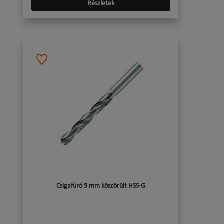
Részletek
Csigafúró 9 mm köszörült HSS-G