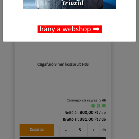
Irány a webshop ➡️
Csigafúró 9 mm köszörült HSS
Csomagolási egység:
5 db
🟢 🛒 🚚
300,00 Ft
Nettó ár:
/ db
381,00 Ft
Bruttó ár:
/ db
-
+
Kosárba
db