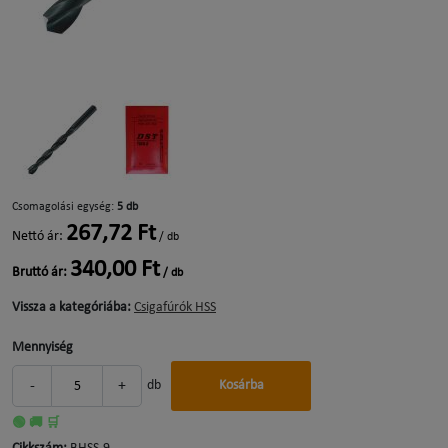
Csomagolási egység:
5 db
267,72 Ft
Nettó ár:
/ db
340,00 Ft
Bruttó ár:
/ db
Vissza a kategóriába:
Csigafúrók HSS
Mennyiség
-
+
db
Kosárba
🟢 🚚 🛒