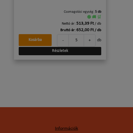
Csomagolási egység:
5 db
🟢 🚚 🛒
513,39 Ft
Nettó ár:
/ db
652,00 Ft
Bruttó ár:
/ db
-
+
Kosárba
db
Részletek
Információk