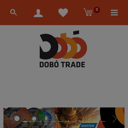
0
Előző
Követke