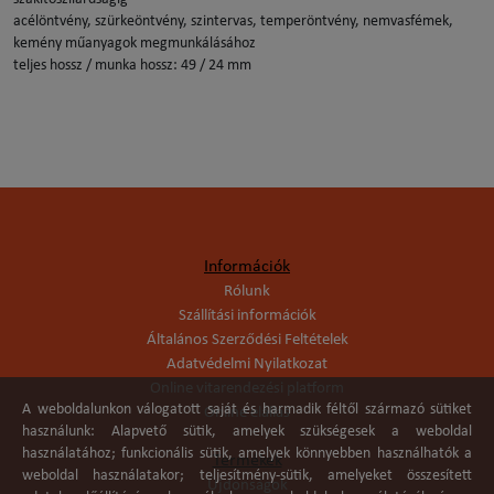
acélöntvény, szürkeöntvény, szintervas, temperöntvény, nemvasfémek,
kemény műanyagok megmunkálásához
teljes hossz / munka hossz: 49 / 24 mm
Információk
Rólunk
Szállítási információk
Általános Szerződési Feltételek
Adatvédelmi Nyilatkozat
Online vitarendezési platform
A weboldalunkon válogatott saját és harmadik féltől származó sütiket
Online elállás
használunk: Alapvető sütik, amelyek szükségesek a weboldal
használatához; funkcionális sütik, amelyek könnyebben használhatók a
Termékek
weboldal használatakor; teljesítmény-sütik, amelyeket összesített
Újdonságok