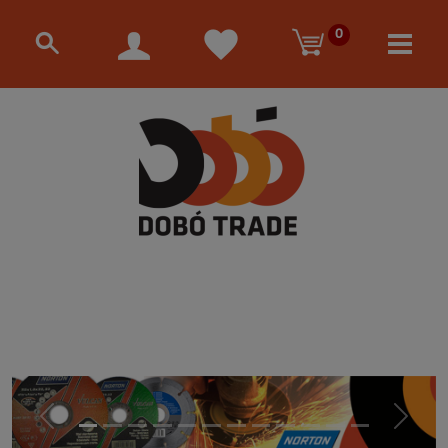
0
Előző
Követke