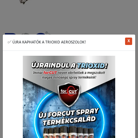
X
✅ ÚJRA KAPHATÓK A TRIOXID AEROSZOLOK!
BOHRCRAFT Köszörült csigafúrók osztott keresztéllel
HSS-G
• DIN 338 szerint
• Teljes edzésű, nagy teljesítményű gyorsacélból
• N típusú jobbravágó, 118°-os fúrócsúccsal, harántköszörült,
átmérőtűrés: h8
• Két vágóélű, kétspirálú, köszörült hengeres fúró, fényes felülettel
• A befogószár megfelel a furatátmérőnek
2
• Alkalmas ötvözött és ötvözetlen acélhoz 800 N/mm
szakítószilárdságig,
acélöntvény, szürkeöntvény, szintervas, temperöntvény, nemvasfémek,
kemény műanyagok megmunkálásához