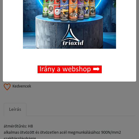
Csomagolási egység:
10 db
135,43 Ft
Nettó ár:
/ db
172,00 Ft
Bruttó ár:
/ db
Vissza a kategóriába:
Csigafúrók HSS
Mennyiség
-
+
db
Kosárba
Irány a webshop ➡️
🟢 🛒 🚚
Cikkszám:
030403-0002
Kedvencek
Leírás
átmérőtűrés: H
8
a
lkalmas ötvözött és ötvözetlen acél megmunkálásához 900N/mm2
szakítószilárdságig