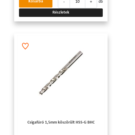
-
+
Kosárba
db
Részletek
Csigafúró 1,5mm köszörült HSS-G BHC