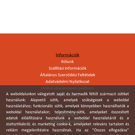
Információk
Rólunk
Szállítási információk
Általános Szerződési Feltételek
Adatvédelmi Nyilatkozat
Online vitarendezési platform
A weboldalunkon válogatott saját és harmadik féltől származó sütiket
Online elállás
használunk: Alapvető sütik, amelyek szükségesek a weboldal
használatához; funkcionális sütik, amelyek könnyebben használhatók a
Termékek
weboldal használatakor; teljesítmény-sütik, amelyeket összesített
Újdonságok
adatok előállítására használunk a weboldal használatáról és a
Kiemelt ajánlataink
statisztikákról; és marketing cookie-k, amelyeket releváns tartalom és
reklám megjelenítésére használnak. Ha az "Összes elfogadása"
Népszerű termékek