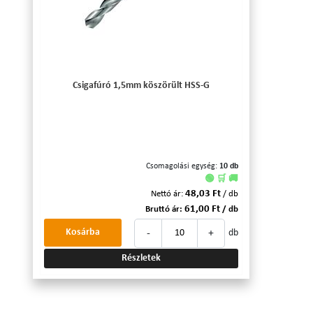
Csigafúró 1,5mm köszörült HSS-G
Csomagolási egység:
10 db
🟢 🛒 🚚
48,03 Ft
Nettó ár:
/ db
61,00 Ft
Bruttó ár:
/ db
-
+
Kosárba
db
Részletek