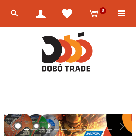
0
Előző
Követk