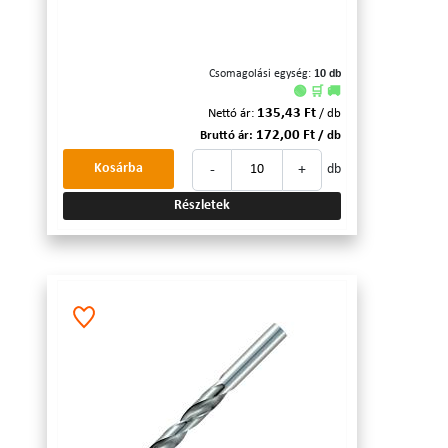
Csomagolási egység:
10 db
🟢 🛒 🚚
135,43 Ft
Nettó ár:
/ db
172,00 Ft
Bruttó ár:
/ db
-
+
Kosárba
db
Részletek