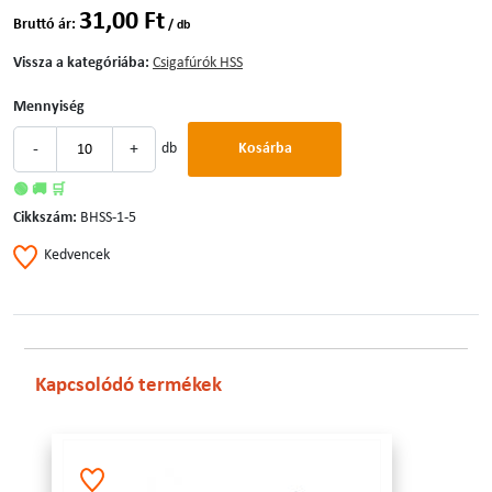
31,00 Ft
Bruttó ár:
/ db
Vissza a kategóriába:
Csigafúrók HSS
Mennyiség
-
+
db
Kosárba
🟢 🚚 🛒
Cikkszám:
BHSS-1-5
Kedvencek
Kapcsolódó termékek