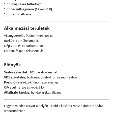
1 db mágneses bitbefogó
1 db feszültségmérő (125–250 V)
1 db tárolóállvány
Alkalmazási területek
Villanyszerelés és finommechanika
Barkács és műhelymunka
Gépszerelés és karbantartás
Otthoni és ipari felhasználás
Előnyök
Széles választék
, 101 darabos készlet
VDE szigetelés
, biztonságos elektromos munkákhoz
Precíziós eszközök
, finom szereléshez
CrV acél
, tartós és kopásálló
Átlátható tárolás
, helytakarékos állvány
Legyen minden csavar a helyén – tedd a kosárba most a dobotrade.hu
webáruházban!