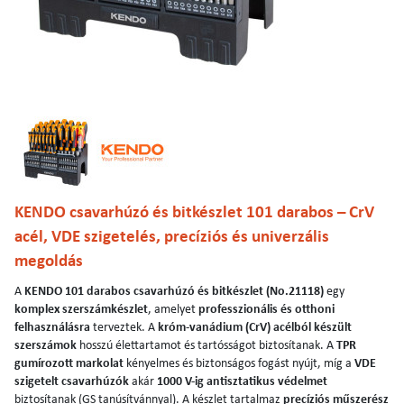
KENDO csavarhúzó és bitkészlet 101 darabos – CrV
acél, VDE szigetelés, precíziós és univerzális
megoldás
A
KENDO 101 darabos csavarhúzó és bitkészlet (No.21118)
egy
komplex szerszámkészlet
, amelyet
professzionális és otthoni
felhasználásra
terveztek. A
króm-vanádium (CrV) acélból készült
szerszámok
hosszú élettartamot és tartósságot biztosítanak. A
TPR
gumírozott markolat
kényelmes és biztonságos fogást nyújt, míg a
VDE
szigetelt csavarhúzók
akár
1000 V-ig antisztatikus védelmet
biztosítanak (GS tanúsítvánnyal). A készlet tartalmaz
precíziós műszerész