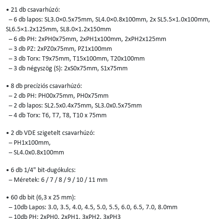
• 21 db csavarhúzó:
– 6 db lapos: SL3.0×0.5x75mm, SL4.0×0.8x100mm, 2x SL5.5×1.0x100mm,
SL6.5×1.2x125mm, SL8.0×1.2x150mm
– 6 db PH: 2xPH0x75mm, 2xPH1x100mm, 2xPH2x125mm
– 3 db PZ: 2xPZ0x75mm, PZ1x100mm
– 3 db Torx: T9x75mm, T15x100mm, T20x100mm
– 3 db négyszög (S): 2xS0x75mm, S1x75mm
• 8 db precíziós csavarhúzó:
– 2 db PH: PH00x75mm, PH0x75mm
– 2 db lapos: SL2.5x0.4x75mm, SL3.0x0.5x75mm
– 4 db Torx: T6, T7, T8, T10 x 75mm
• 2 db VDE szigetelt csavarhúzó:
– PH1x100mm,
– SL4.0x0.8x100mm
• 6 db 1/4" bit-dugókulcs:
– Méretek: 6 / 7 / 8 / 9 / 10 / 11 mm
• 60 db bit (6,3 x 25 mm):
– 10db Lapos: 3.0, 3.5, 4.0, 4.5, 5.0, 5.5, 6.0, 6.5, 7.0, 8.0mm
– 10db PH: 2xPH0, 2xPH1, 3xPH2, 3xPH3