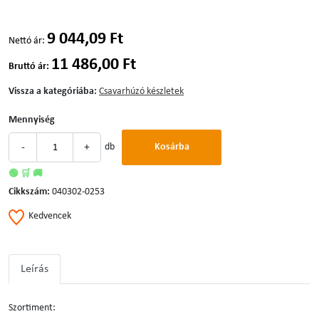
9 044,09 Ft
Nettó ár:
11 486,00 Ft
Bruttó ár:
Vissza a kategóriába:
Csavarhúzó készletek
Mennyiség
-
+
db
Kosárba
🟢 🛒 🚚
Cikkszám:
040302-0253
Kedvencek
Leírás
Szortiment: