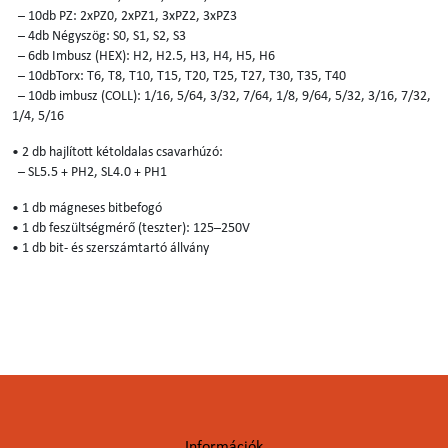
– 10db PZ: 2xPZ0, 2xPZ1, 3xPZ2, 3xPZ3
– 4db Négyszög: S0, S1, S2, S3
– 6db Imbusz (HEX): H2, H2.5, H3, H4, H5, H6
– 10dbTorx: T6, T8, T10, T15, T20, T25, T27, T30, T35, T40
– 10db imbusz (COLL): 1/16, 5/64, 3/32, 7/64, 1/8, 9/64, 5/32, 3/16, 7/32,
1/4, 5/16
• 2 db hajlított kétoldalas csavarhúzó:
– SL5.5 + PH2, SL4.0 + PH1
• 1 db mágneses bitbefogó
• 1 db feszültségmérő (teszter): 125–250V
• 1 db bit- és szerszámtartó állvány
Információk