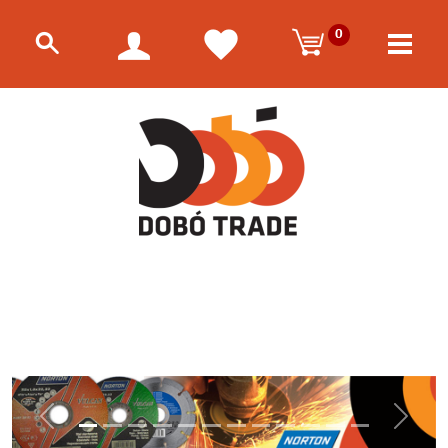
0
Előző
Követk