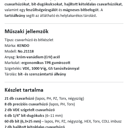
csavarhúzókat
,
bit-dugókulcsokat
,
hajlított kétoldalas csavarhúzókat
,
valamint egy
feszültségvizsgálót
és
mágneses bitbefogót
. A
tartóállvány
segíti az átlátható és helytakarékos tárolást.
Műszaki jellemzők
Típus: csavarhúzó és bitkészlet
Márka:
KENDO
Modell:
No.21118
Anyag:
króm-vanádium (CrV) acél
Markolat:
ergonomikus TPR gumírozott
Szigetelés:
VDE, 1000 V-ig, GS tanúsítvánnyal
Tárolás:
bit- és szerszámtartó állvány
Készlet tartalma
21 db csavarhúzó
(lapos, PH, PZ, Torx, négyszög)
8 db precíziós csavarhúzó
(lapos, PH, Torx)
2 db VDE szigetelt csavarhúzó
6 db 1/4" bit-dugókulcs
(6–11 mm)
60 db bit (6,3×25 mm)
– lapos, PH, PZ, négyszög, HEX, Torx, COLL imbusz
2 db hajlított kétoldalas csavarhúzó