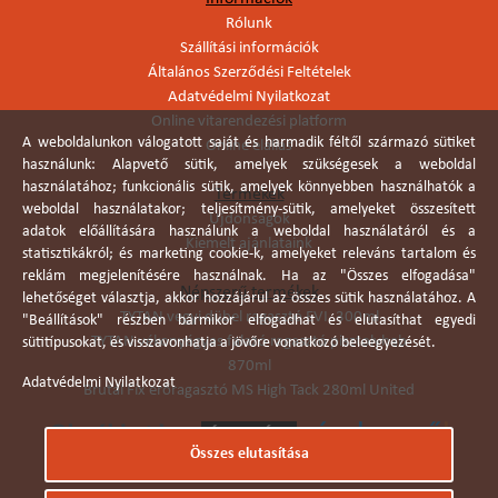
Rólunk
Szállítási információk
Általános Szerződési Feltételek
Adatvédelmi Nyilatkozat
Online vitarendezési platform
A weboldalunkon válogatott saját és harmadik féltől származó sütiket
Online elállás
használunk: Alapvető sütik, amelyek szükségesek a weboldal
használatához; funkcionális sütik, amelyek könnyebben használhatók a
Termékek
weboldal használatakor; teljesítmény-sütik, amelyeket összesített
Újdonságok
adatok előállítására használunk a weboldal használatáról és a
Kiemelt ajánlataink
statisztikákról; és marketing cookie-k, amelyeket releváns tartalom és
reklám megjelenítésére használnak. Ha az "Összes elfogadása"
Népszerű termékek
lehetőséget választja, akkor hozzájárul az összes sütik használatához. A
TYTAN vegyi dübel ragasztó EVI. 300ml
"Beállítások" részben bármikor elfogadhat és elutasíthat egyedi
TYTAN vékonyágyas falazó ragasztó pisztolyhab
sütitípusokat, és visszavonhatja a jövőre vonatkozó beleegyezését.
870ml
Adatvédelmi Nyilatkozat
Brutál Fix erőragasztó MS High Tack 280ml United
Összes elutasítása
Árukereső.hu