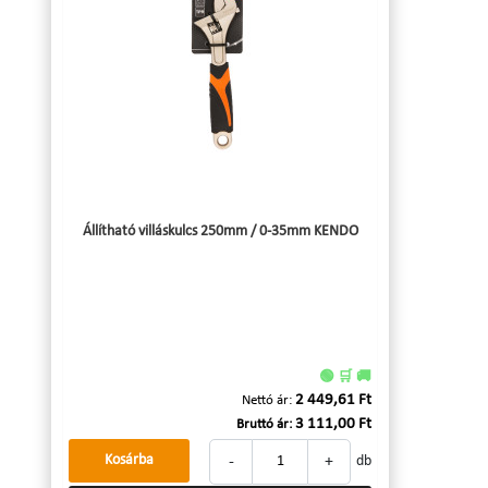
Állítható villáskulcs 250mm / 0-35mm KENDO
🟢 🛒 🚚
2 449,61 Ft
Nettó ár:
3 111,00 Ft
Bruttó ár:
-
+
Kosárba
db