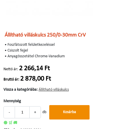
Állítható villáskulcs 250/0-30mm CrV
• Foszfátozott felületkezeléssel
• Csiszolt fejjel
• Anyagösszetétel Chrome-Vanadium
2 266,14 Ft
Nettó ár:
2 878,00 Ft
Bruttó ár:
Vissza a kategóriába:
Állítható villáskulcs
Mennyiség
-
+
db
Kosárba
🟢 🛒 🚚