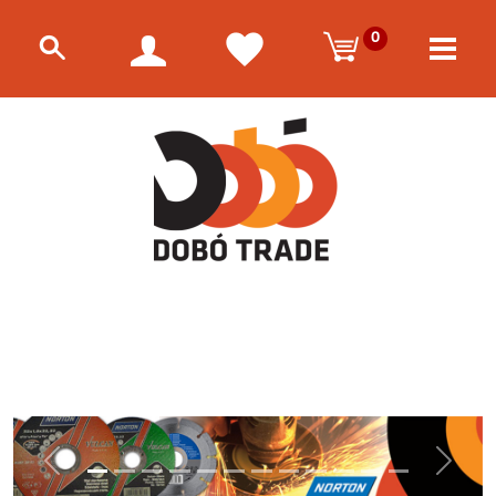
0
Előző
Követke