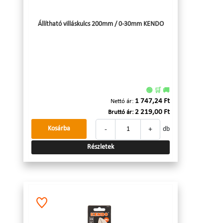
Állítható villáskulcs 200mm / 0-30mm KENDO
🟢 🛒 🚚
1 747,24 Ft
Nettó ár:
2 219,00 Ft
Bruttó ár:
-
+
Kosárba
db
Részletek