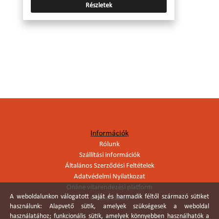
Részletek
Információk
Rólunk
Szállítási információk
Általános Szerződési Feltételek
Adatvédelmi Nyilatkozat
Online vitarendezési platform
A weboldalunkon válogatott saját és harmadik féltől származó sütiket
Online elállás
használunk: Alapvető sütik, amelyek szükségesek a weboldal
használatához; funkcionális sütik, amelyek könnyebben használhatók a