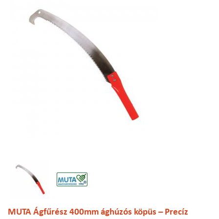
MUTA Ágfűrész 400mm ághúzós köpüs – Precíz