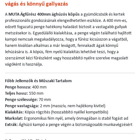
vágás és könnyű gallyazás
A
MUTA Ágfűrész 400mm ághúzós köpüs
a gyümölcsösök és kertek
professzionális gondozásának elengedhetetlen eszköze. A 400 mm-es,
edzett fogazatú penge hatékony haladást biztosít a vastagabb gallyak
metszésekor is. Egyedülálló kialakítása, a penge végén található hajlított
kampó nemcsak megakadályozza, hogy a fűrész kicsússzon a vágatból,
hanem kiválóan alkalmas a már levágott, fennakadt ágak könnyű
lehúzására is. A köpüs, fém nyelű kialakítás lehetővé teszi, hogy a
szerszámot kézi fűrészként vagy hosszabbító nyélre szerelve magaslati
vágóként is használja.
Főbb Jellemzők és Műszaki Tartalom
Penge hossza:
400 mm
Teljes hossz:
550 mm
Penge szélessége:
70 mm
Penge vastagsága:
2 mm (masszív, nem hajlékony kivitel)
Kialakítás:
Köpüs rögzítés (hosszabbító nyéllel kompatibilis)
Markolat:
Ergonomikus fém nyél, amely önmagában is stabil fogást ad
Extrák:
Ághúzó kampó a penge végén a biztonságosabb munkavégzésért