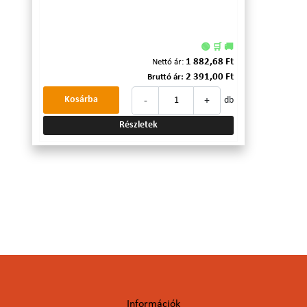
🟢 🛒 🚚
1 882,68 Ft
Nettó ár:
2 391,00 Ft
Bruttó ár:
-
+
Kosárba
db
Részletek
Információk