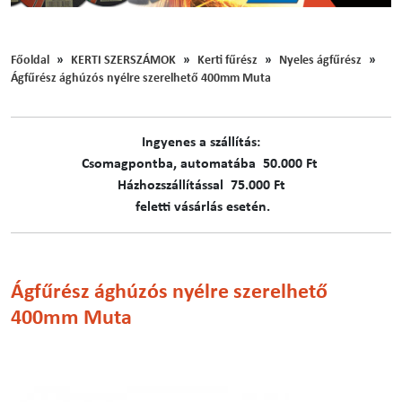
Főoldal
KERTI SZERSZÁMOK
Kerti fűrész
Nyeles ágfűrész
Ágfűrész ághúzós nyélre szerelhető 400mm Muta
Ingyenes a szállítás:
C​​​somagpontba, automatába 50.000 Ft
Házhozszállítással 75.000 Ft
feletti vásárlás esetén.
Ágfűrész ághúzós nyélre szerelhető
400mm Muta