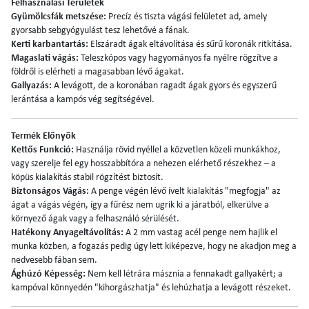
Felhasználási Területek
Gyümölcsfák metszése:
Precíz és tiszta vágási felületet ad, amely
gyorsabb sebgyógyulást tesz lehetővé a fának.
Kerti karbantartás:
Elszáradt ágak eltávolítása és sűrű koronák ritkítása.
Magaslati vágás:
Teleszkópos vagy hagyományos fa nyélre rögzítve a
földről is elérheti a magasabban lévő ágakat.
Gallyazás:
A levágott, de a koronában ragadt ágak gyors és egyszerű
lerántása a kampós vég segítségével.
Termék Előnyök
Kettős Funkció:
Használja rövid nyéllel a közvetlen közeli munkákhoz,
vagy szerelje fel egy hosszabbítóra a nehezen elérhető részekhez – a
köpüs kialakítás stabil rögzítést biztosít.
Biztonságos Vágás:
A penge végén lévő ívelt kialakítás "megfogja" az
ágat a vágás végén, így a fűrész nem ugrik ki a járatból, elkerülve a
környező ágak vagy a felhasználó sérülését.
Hatékony Anyageltávolítás:
A 2 mm vastag acél penge nem hajlik el
munka közben, a fogazás pedig úgy lett kiképezve, hogy ne akadjon meg a
nedvesebb fában sem.
Ághúzó Képesség:
Nem kell létrára másznia a fennakadt gallyakért; a
kampóval könnyedén "kihorgászhatja" és lehúzhatja a levágott részeket.