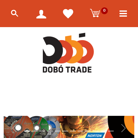
0
Előző
Követk