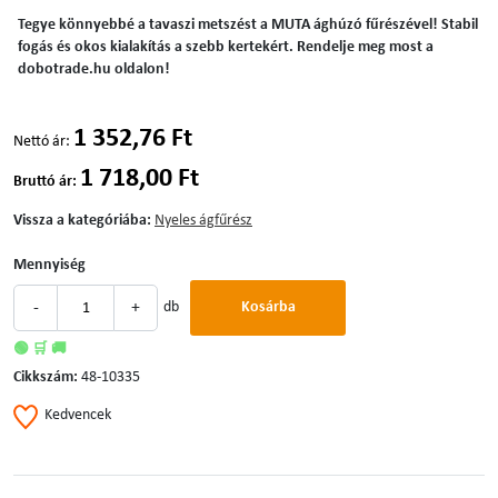
Tegye könnyebbé a tavaszi metszést a MUTA ághúzó fűrészével! Stabil
fogás és okos kialakítás a szebb kertekért. Rendelje meg most a
dobotrade.hu oldalon!
1 352,76 Ft
Nettó ár:
1 718,00 Ft
Bruttó ár:
Vissza a kategóriába:
Nyeles ágfűrész
Mennyiség
-
+
db
Kosárba
🟢 🛒 🚚
Cikkszám:
48-10335
Kedvencek