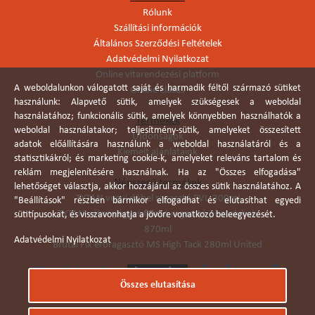
Rólunk
Szállítási információk
Általános Szerződési Feltételek
Adatvédelmi Nyilatkozat
Online vitarendezési platform
A weboldalunkon válogatott saját és harmadik féltől származó sütiket
Online elállás
használunk: Alapvető sütik, amelyek szükségesek a weboldal
használatához; funkcionális sütik, amelyek könnyebben használhatók a
Termékek
weboldal használatakor; teljesítmény-sütik, amelyeket összesített
Újdonságok
adatok előállítására használunk a weboldal használatáról és a
Kiemelt ajánlataink
statisztikákról; és marketing cookie-k, amelyeket releváns tartalom és
reklám megjelenítésére használnak. Ha az "Összes elfogadása"
Népszerű termékek
lehetőséget választja, akkor hozzájárul az összes sütik használatához. A
TYTAN vegyi dübel ragasztó EVI. 300ml
"Beállítások" részben bármikor elfogadhat és elutasíthat egyedi
TYTAN vékonyágyas falazó ragasztó pisztolyhab
sütitípusokat, és visszavonhatja a jövőre vonatkozó beleegyezését.
870ml
Adatvédelmi Nyilatkozat
Brutál Fix erőragasztó MS High Tack 280ml United
Összes elutasítása
Árukereső.hu